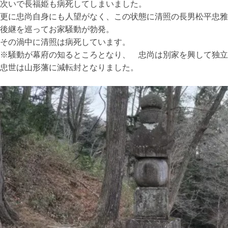
次いで長福姫も病死してしまいました。
更に忠尚自身にも人望がなく、この状態に清照の長男松平忠雅
後継を巡ってお家騒動が勃発。
その渦中に清照は病死しています。
※騒動が幕府の知るところとなり、 忠尚は別家を興して独立
忠世は山形藩に減転封となりました。