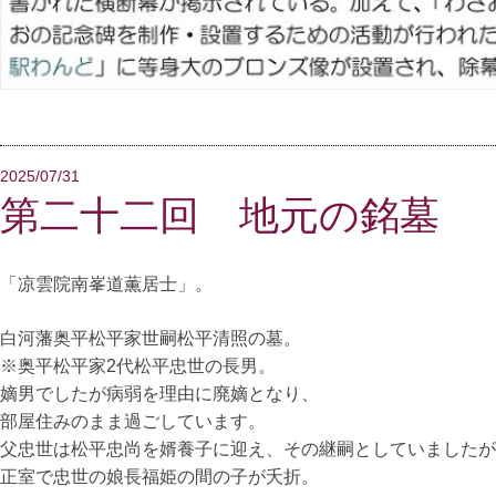
2025/07/31
第二十二回 地元の銘墓
「凉雲院南峯道薫居士」。
白河藩奥平松平家世嗣松平清照の墓。
※奥平松平家2代松平忠世の長男。
嫡男でしたが病弱を理由に廃嫡となり、
部屋住みのまま過ごしています。
父忠世は松平忠尚を婿養子に迎え、その継嗣としていましたが
正室で忠世の娘長福姫の間の子が夭折。