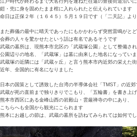
江戸時代が終わるまで大名行列を連ねた往還の豊後街道沿いに
鎧・兜に身を固めたまま棺に入れられたと伝えられています
命日は正保２年（１６４５）５月１９日です（「二天記」より
また葬儀の最中に晴天であったにもかかわらず突然雷鳴がとど
会葬の人々を驚かせたという話は有名であるそうです
武蔵の墓所は、現熊本市北区の「武蔵塚公園」として整備され
公園辺りの地名、「武蔵塚」は墓に由来した地名になっていま
武蔵塚の近隣には「武蔵ヶ丘」と言う熊本市内近郊の栄えた街
近年、全国的に有名になりました
日本の国策として誘致した台湾の半導体会社「TMST」の近郊
武蔵が死の直前まで独りきりでこもり、「五輪書」を書き上げ
熊本市西区にある金峰山西の岩殿山・雲厳禅寺の中にあり、
こちらへも全国から観光にこられます
熊本にお越しの節は、武蔵の墓所を訪ねてみられては如何でし