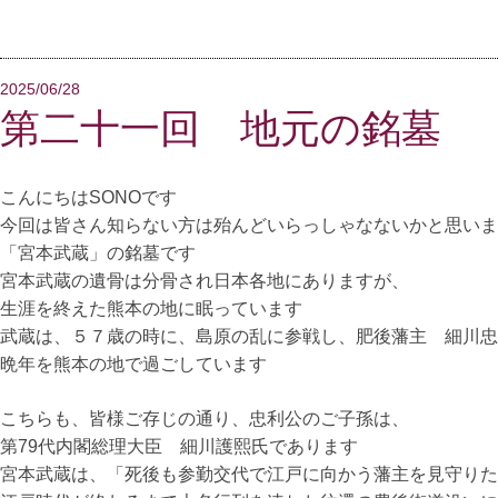
2025/06/28
第二十一回 地元の銘墓
こんにちはSONOです
今回は皆さん知らない方は殆んどいらっしゃなないかと思いま
「宮本武蔵」の銘墓です
宮本武蔵の遺骨は分骨され日本各地にありますが、
生涯を終えた熊本の地に眠っています
武蔵は、５７歳の時に、島原の乱に参戦し、肥後藩主 細川忠
晩年を熊本の地で過ごしています
こちらも、皆様ご存じの通り、忠利公のご子孫は、
第79代内閣総理大臣 細川護熙氏であります
宮本武蔵は、「死後も参勤交代で江戸に向かう藩主を見守りた